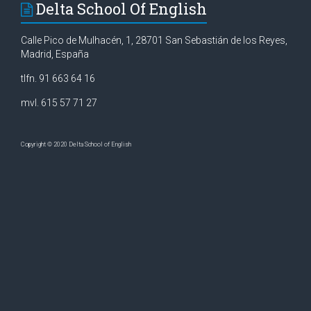
Delta School Of English
Calle Pico de Mulhacén, 1, 28701 San Sebastián de los Reyes,
Madrid, España
tlfn. 91 663 64 16
mvl. 615 57 71 27
Copyright © 2020 Delta School of English