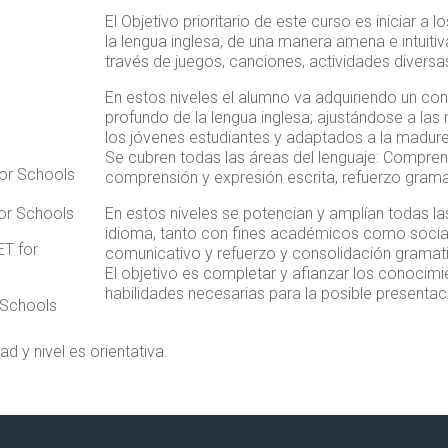
El Objetivo prioritario de este curso es iniciar a 
la lengua inglesa, de una manera amena e intuitiv
través de juegos, canciones, actividades diversas
En estos niveles el alumno va adquiriendo un c
profundo de la lengua inglesa; ajustándose a la
los jóvenes estudiantes y adaptados a la madure
Se cubren todas las áreas del lenguaje: Comprens
for Schools
comprensión y expresión escrita, refuerzo grama
for Schools
En estos niveles se potencian y amplían todas la
idioma, tanto con fines académicos como social
ET for
comunicativo y refuerzo y consolidación gramati
El objetivo es completar y afianzar los conocimi
habilidades necesarias para la posible presenta
 Schools
d y nivel es orientativa.