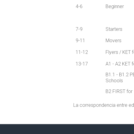
4-6
Beginner
7-9
Starters
9-11
Movers
11-12
Flyers / KET 
13-17
A1 - A2 KET 
B1.1 - B1.2 P
Schools
B2 FIRST for
La correspondencia entre eda